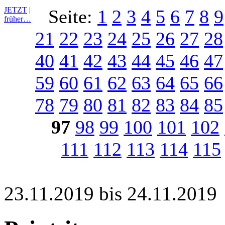
JETZT
|
Seite:
1
2
3
4
5
6
7
8
9
früher…
21
22
23
24
25
26
27
28
40
41
42
43
44
45
46
47
59
60
61
62
63
64
65
66
78
79
80
81
82
83
84
85
97
98
99
100
101
102
111
112
113
114
115
23.11.2019 bis 24.11.2019