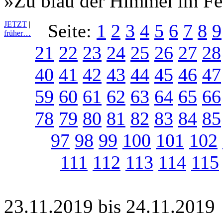
»Zu blau der Himmel im Fe
JETZT
|
Seite:
1
2
3
4
5
6
7
8
9
früher…
21
22
23
24
25
26
27
28
40
41
42
43
44
45
46
47
59
60
61
62
63
64
65
66
78
79
80
81
82
83
84
85
97
98
99
100
101
102
111
112
113
114
115
23.11.2019 bis 24.11.2019