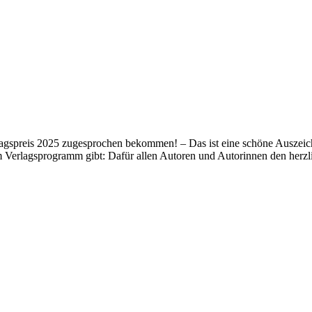
lagspreis 2025 zugesprochen bekommen! – Das ist eine schöne Auszeich
m Verlagsprogramm gibt: Dafür allen Autoren und Autorinnen den her