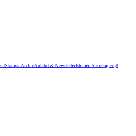
ett
Stomps-Archiv
Anfahrt & Newsletter
Bleiben Sie neugierig!