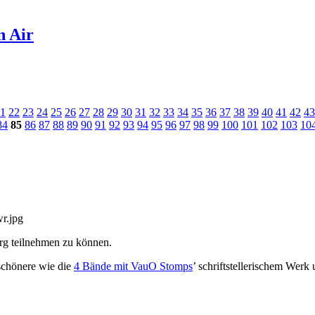
n Air
1
22
23
24
25
26
27
28
29
30
31
32
33
34
35
36
37
38
39
40
41
42
43
84
85
86
87
88
89
90
91
92
93
94
95
96
97
98
99
100
101
102
103
10
urg teilnehmen zu können.
schönere wie die
4 Bände mit VauO Stomps
’ schriftstellerischem Werk