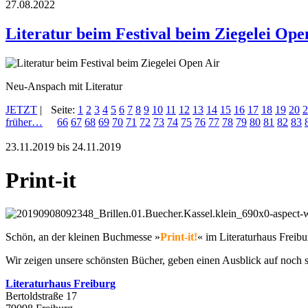
27.08.2022
Literatur beim Festival beim Ziegelei Ope
Neu-Anspach mit Literatur
JETZT
|
Seite:
1
2
3
4
5
6
7
8
9
10
11
12
13
14
15
16
17
18
19
20
2
früher…
66
67
68
69
70
71
72
73
74
75
76
77
78
79
80
81
82
83
23.11.2019 bis 24.11.2019
Print-it
Schön, an der kleinen Buchmesse »
Print-it!
« im Literaturhaus Freib
Wir zeigen unsere schönsten Bücher, geben einen Ausblick auf noch 
Literaturhaus Freiburg
Bertoldstraße 17