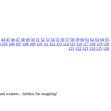
44
45
46
47
48
49
50
51
52
53
54
55
56
57
58
59
60
61
62
63
64
65
4
105
106
107
108
109
110
111
112
113
114
115
116
117
118
119
120
121
122
123
124
125
126
 und weiteres – bleiben Sie neugierig!