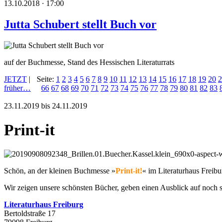
13.10.2018 · 17:00
Jutta Schubert stellt Buch vor
auf der Buchmesse, Stand des Hessischen Literaturrats
JETZT
|
Seite:
1
2
3
4
5
6
7
8
9
10
11
12
13
14
15
16
17
18
19
20
2
früher…
66
67
68
69
70
71
72
73
74
75
76
77
78
79
80
81
82
83
23.11.2019 bis 24.11.2019
Print-it
Schön, an der kleinen Buchmesse »
Print-it!
« im Literaturhaus Freib
Wir zeigen unsere schönsten Bücher, geben einen Ausblick auf noch 
Literaturhaus Freiburg
Bertoldstraße 17