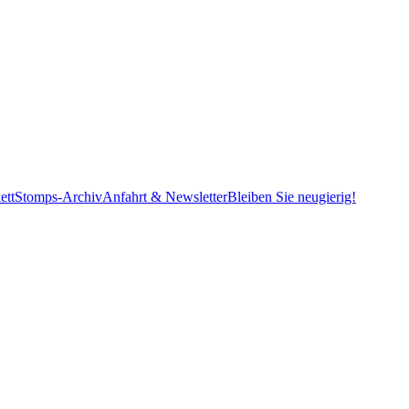
ett
Stomps-Archiv
Anfahrt & Newsletter
Bleiben Sie neugierig!