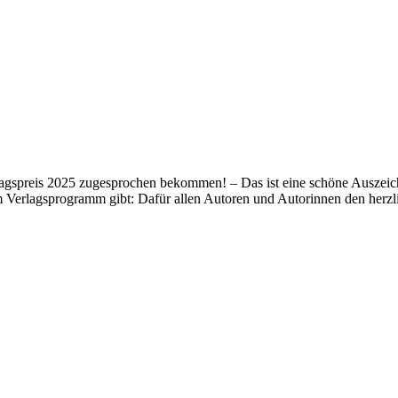
lagspreis 2025 zugesprochen bekommen! – Das ist eine schöne Auszeich
m Verlagsprogramm gibt: Dafür allen Autoren und Autorinnen den her