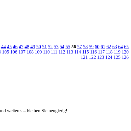
44
45
46
47
48
49
50
51
52
53
54
55
56
57
58
59
60
61
62
63
64
65
4
105
106
107
108
109
110
111
112
113
114
115
116
117
118
119
120
121
122
123
124
125
126
 und weiteres – bleiben Sie neugierig!