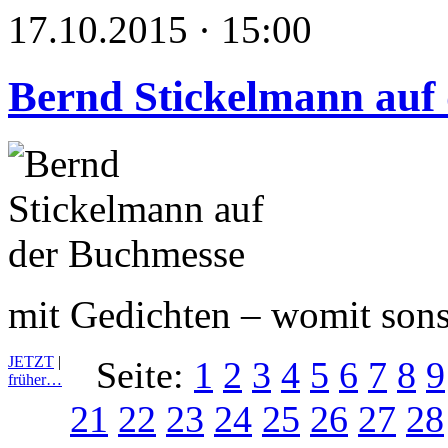
17.10.2015 · 15:00
Bernd Stickelmann auf
mit Gedichten – womit sons
JETZT
|
Seite:
1
2
3
4
5
6
7
8
9
früher…
21
22
23
24
25
26
27
28