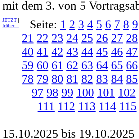
mit dem 3. von 5 Vortragsa
JETZT
|
Seite:
1
2
3
4
5
6
7
8
9
früher…
21
22
23
24
25
26
27
28
40
41
42
43
44
45
46
47
59
60
61
62
63
64
65
66
78
79
80
81
82
83
84
85
97
98
99
100
101
102
111
112
113
114
115
15.10.2025 bis 19.10.2025