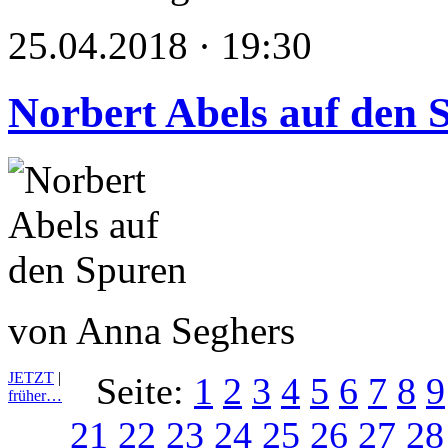
25.04.2018 · 19:30
Norbert Abels auf den 
von Anna Seghers
JETZT
|
Seite:
1
2
3
4
5
6
7
8
9
früher…
21
22
23
24
25
26
27
28