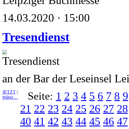
Leipziger Buchmesse
14.03.2020 · 15:00
Tresendienst
an der Bar der Leseinsel L
JETZT
|
Seite:
1
2
3
4
5
6
7
8
9
früher…
21
22
23
24
25
26
27
28
40
41
42
43
44
45
46
47