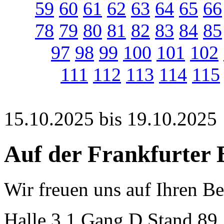
59
60
61
62
63
64
65
66
78
79
80
81
82
83
84
85
97
98
99
100
101
102
111
112
113
114
115
15.10.2025 bis 19.10.2025
Auf der Frankfurter
Wir freuen uns auf Ihren B
Halle 3.1 Gang D Stand 89