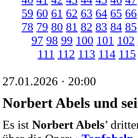
59
60
61
62
63
64
65
66
78
79
80
81
82
83
84
85
97
98
99
100
101
102
111
112
113
114
115
27.01.2026 · 20:00
Norbert Abels und se
Es ist
Norbert Abels
’ dritt