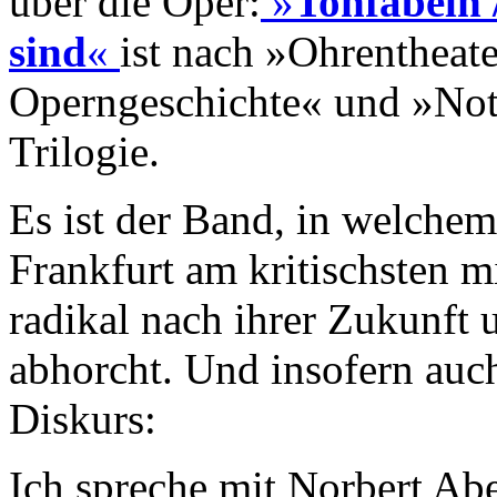
über die Oper:
»
Tonfabeln 
sind
«
ist nach »Ohrentheate
Operngeschichte« und »Not
Trilogie.
Es ist der Band, in welche
Frankfurt am kritischsten m
radikal nach ihrer Zukunft 
abhorcht. Und insofern auc
Diskurs:
Ich spreche mit Norbert Abe