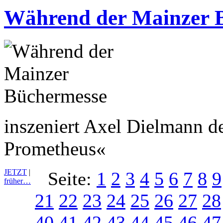
Während der Mainzer 
inszeniert Axel Dielmann d
Prometheus«
JETZT
|
Seite:
1
2
3
4
5
6
7
8
9
früher…
21
22
23
24
25
26
27
28
40
41
42
43
44
45
46
47