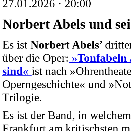
27.01.2026 · 20:00
Norbert Abels und se
Es ist
Norbert Abels
’ dritt
über die Oper:
»
Tonfabeln 
sind
«
ist nach »Ohrentheate
Operngeschichte« und »Not
Trilogie.
Es ist der Band, in welche
Frankfurt am kritischsten m