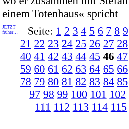
wo er zusammen mit Stefan
einem Totenhaus« spricht
JETZT
|
Seite:
1
2
3
4
5
6
7
8
9
früher…
21
22
23
24
25
26
27
28
40
41
42
43
44
45
46
47
59
60
61
62
63
64
65
66
78
79
80
81
82
83
84
85
97
98
99
100
101
102
111
112
113
114
115