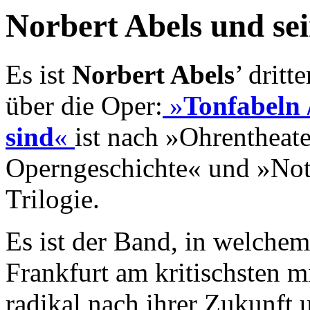
Norbert Abels und se
Es ist
Norbert Abels
’ dritt
über die Oper:
»
Tonfabeln 
sind
«
ist nach »Ohrentheate
Operngeschichte« und »Not
Trilogie.
Es ist der Band, in welche
Frankfurt am kritischsten m
radikal nach ihrer Zukunft 