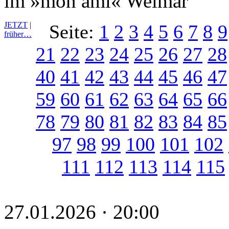
im »mon ami« Weimar
JETZT
|
Seite:
1
2
3
4
5
6
7
8
9
früher…
21
22
23
24
25
26
27
28
40
41
42
43
44
45
46
47
59
60
61
62
63
64
65
66
78
79
80
81
82
83
84
85
97
98
99
100
101
102
111
112
113
114
115
27.01.2026 · 20:00