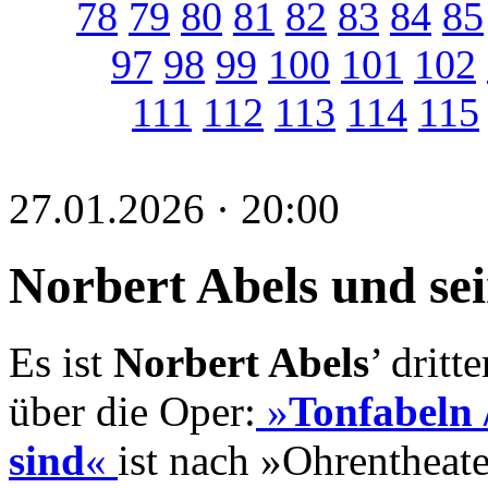
78
79
80
81
82
83
84
85
97
98
99
100
101
102
111
112
113
114
115
27.01.2026 · 20:00
Norbert Abels und se
Es ist
Norbert Abels
’ dritt
über die Oper:
»
Tonfabeln 
sind
«
ist nach »Ohrentheate