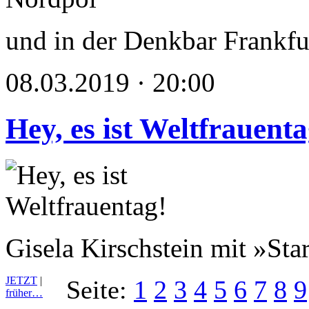
und in der Denkbar Frankfu
08.03.2019 · 20:00
Hey, es ist Weltfrauenta
Gisela Kirschstein mit »Sta
JETZT
|
Seite:
1
2
3
4
5
6
7
8
9
früher…