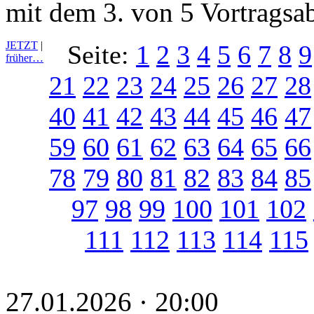
mit dem 3. von 5 Vortragsa
JETZT
|
Seite:
1
2
3
4
5
6
7
8
9
früher…
21
22
23
24
25
26
27
28
40
41
42
43
44
45
46
47
59
60
61
62
63
64
65
66
78
79
80
81
82
83
84
85
97
98
99
100
101
102
111
112
113
114
115
27.01.2026 · 20:00