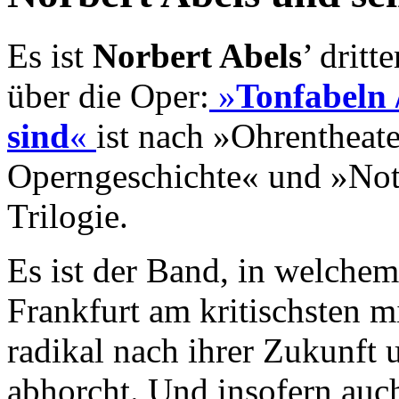
Es ist
Norbert Abels
’ dritt
über die Oper:
»
Tonfabeln 
sind
«
ist nach »Ohrentheate
Operngeschichte« und »Not
Trilogie.
Es ist der Band, in welche
Frankfurt am kritischsten m
radikal nach ihrer Zukunft 
abhorcht. Und insofern auc