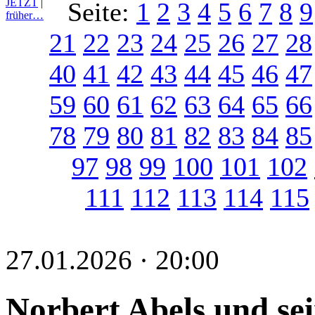
JETZT
|
Seite:
1
2
3
4
5
6
7
8
9
früher…
21
22
23
24
25
26
27
28
40
41
42
43
44
45
46
47
59
60
61
62
63
64
65
66
78
79
80
81
82
83
84
85
97
98
99
100
101
102
111
112
113
114
115
27.01.2026 · 20:00
Norbert Abels und se