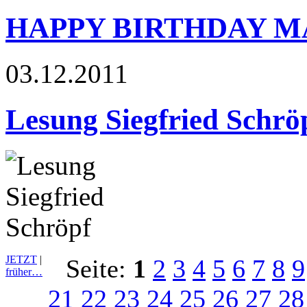
HAPPY BIRTHDAY 
03.12.2011
Lesung Siegfried Schrö
JETZT
|
Seite:
1
2
3
4
5
6
7
8
9
früher…
21
22
23
24
25
26
27
28