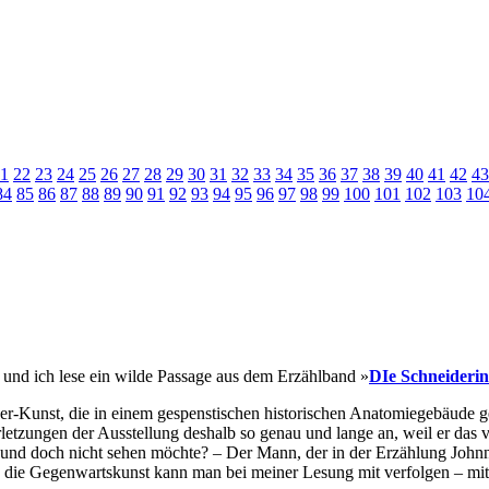
1
22
23
24
25
26
27
28
29
30
31
32
33
34
35
36
37
38
39
40
41
42
43
84
85
86
87
88
89
90
91
92
93
94
95
96
97
98
99
100
101
102
103
10
 und ich lese ein wilde Passage aus dem Erzählband »
DIe Schneiderin
r-Kunst, die in einem gespenstischen historischen Anatomiegebäude gezei
verletzungen der Ausstellung deshalb so genau und lange an, weil er da
 und doch nicht sehen möchte? – Der Mann, der in der Erzählung John
rch die Gegenwartskunst kann man bei meiner Lesung mit verfolgen – mi