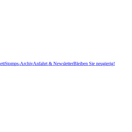
ett
Stomps-Archiv
Anfahrt & Newsletter
Bleiben Sie neugierig!