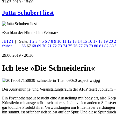
31.05.2019 · 15:00
Jutta Schubert liest
»Zu blau der Himmel im Februar«
JETZT
|
Seite:
1
2
3
4
5
6
7
8
9
10
11
12
13
14
15
16
17
18
19
20
2
früher…
66
67
68
69
70
71
72
73
74
75
76
77
78
79
80
81
82
83
29.06.2019 · 20:30
Ich lese »Die Schneiderin«
Der Ausstellungs- und Veranstaltungsraum der AFIP feiert Jubiläum –
Ein Psychotherapeut besucht eine Ausstellung mit body art, also Körpe
Künstlerin mit ausgestellt – schaut er sich die vielen anderen Selbst
gar tödliche Produkt ihrer Verwundungen am Ende lieber verdrängen
hin summt, ist offenbar sich selbst auf der Spur. Und diese Spur du