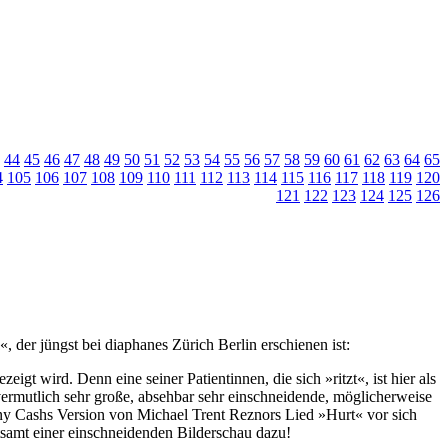
44
45
46
47
48
49
50
51
52
53
54
55
56
57
58
59
60
61
62
63
64
65
4
105
106
107
108
109
110
111
112
113
114
115
116
117
118
119
120
121
122
123
124
125
126
«, der jüngst bei diaphanes Zürich Berlin erschienen ist:
gt wird. Denn eine seiner Patientinnen, die sich »ritzt«, ist hier als
s vermutlich sehr große, absehbar sehr einschneidende, möglicherweise
ny Cashs Version von Michael Trent Reznors Lied »Hurt« vor sich
tsamt einer einschneidenden Bilderschau dazu!