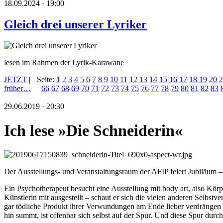
18.09.2024 · 19:00
Gleich drei unserer Lyriker
lesen im Rahmen der Lyrik-Karawane
JETZT
|
Seite:
1
2
3
4
5
6
7
8
9
10
11
12
13
14
15
16
17
18
19
20
2
früher…
66
67
68
69
70
71
72
73
74
75
76
77
78
79
80
81
82
83
29.06.2019 · 20:30
Ich lese »Die Schneiderin«
Der Ausstellungs- und Veranstaltungsraum der AFIP feiert Jubiläum –
Ein Psychotherapeut besucht eine Ausstellung mit body art, also Körpe
Künstlerin mit ausgestellt – schaut er sich die vielen anderen Selbst
gar tödliche Produkt ihrer Verwundungen am Ende lieber verdrängen
hin summt, ist offenbar sich selbst auf der Spur. Und diese Spur du