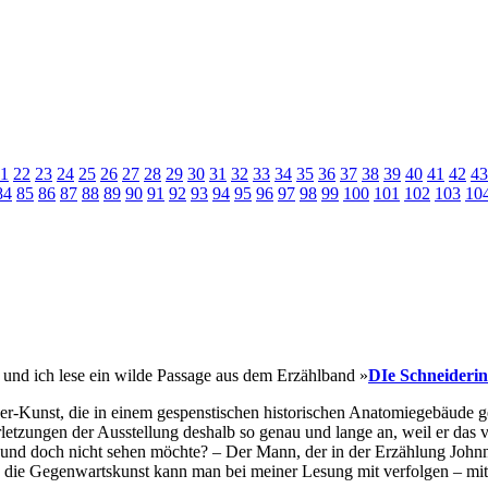
1
22
23
24
25
26
27
28
29
30
31
32
33
34
35
36
37
38
39
40
41
42
43
84
85
86
87
88
89
90
91
92
93
94
95
96
97
98
99
100
101
102
103
10
 und ich lese ein wilde Passage aus dem Erzählband »
DIe Schneiderin
r-Kunst, die in einem gespenstischen historischen Anatomiegebäude gezei
verletzungen der Ausstellung deshalb so genau und lange an, weil er da
 und doch nicht sehen möchte? – Der Mann, der in der Erzählung John
rch die Gegenwartskunst kann man bei meiner Lesung mit verfolgen – mi