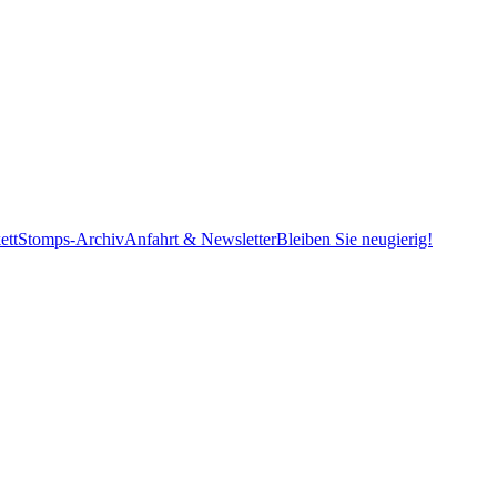
ett
Stomps-Archiv
Anfahrt & Newsletter
Bleiben Sie neugierig!