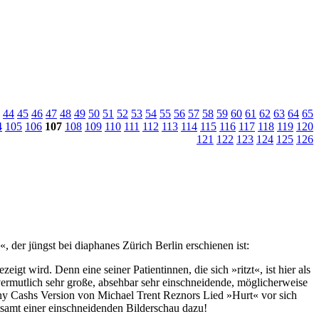
44
45
46
47
48
49
50
51
52
53
54
55
56
57
58
59
60
61
62
63
64
65
4
105
106
107
108
109
110
111
112
113
114
115
116
117
118
119
120
121
122
123
124
125
126
«, der jüngst bei diaphanes Zürich Berlin erschienen ist:
gt wird. Denn eine seiner Patientinnen, die sich »ritzt«, ist hier als
s vermutlich sehr große, absehbar sehr einschneidende, möglicherweise
ny Cashs Version von Michael Trent Reznors Lied »Hurt« vor sich
tsamt einer einschneidenden Bilderschau dazu!