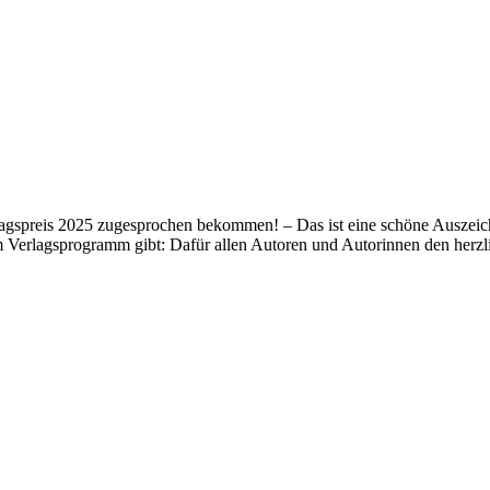
lagspreis 2025 zugesprochen bekommen! – Das ist eine schöne Auszeich
m Verlagsprogramm gibt: Dafür allen Autoren und Autorinnen den her