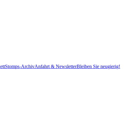
ett
Stomps-Archiv
Anfahrt & Newsletter
Bleiben Sie neugierig!