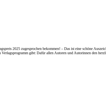
lagspreis 2025 zugesprochen bekommen! – Das ist eine schöne Auszeich
m Verlagsprogramm gibt: Dafür allen Autoren und Autorinnen den her