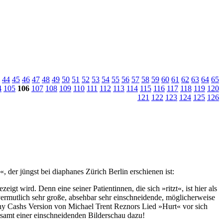
44
45
46
47
48
49
50
51
52
53
54
55
56
57
58
59
60
61
62
63
64
65
4
105
106
107
108
109
110
111
112
113
114
115
116
117
118
119
120
121
122
123
124
125
126
«, der jüngst bei diaphanes Zürich Berlin erschienen ist:
gt wird. Denn eine seiner Patientinnen, die sich »ritzt«, ist hier als
s vermutlich sehr große, absehbar sehr einschneidende, möglicherweise
ny Cashs Version von Michael Trent Reznors Lied »Hurt« vor sich
tsamt einer einschneidenden Bilderschau dazu!