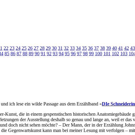
1
22
23
24
25
26
27
28
29
30
31
32
33
34
35
36
37
38
39
40
41
42
43
84
85
86
87
88
89
90
91
92
93
94
95
96
97
98
99
100
101
102
103
10
 und ich lese ein wilde Passage aus dem Erzählband »
DIe Schneiderin
r-Kunst, die in einem gespenstischen historischen Anatomiegebäude gezei
verletzungen der Ausstellung deshalb so genau und lange an, weil er da
 und doch nicht sehen möchte? – Der Mann, der in der Erzählung John
rch die Gegenwartskunst kann man bei meiner Lesung mit verfolgen – mi