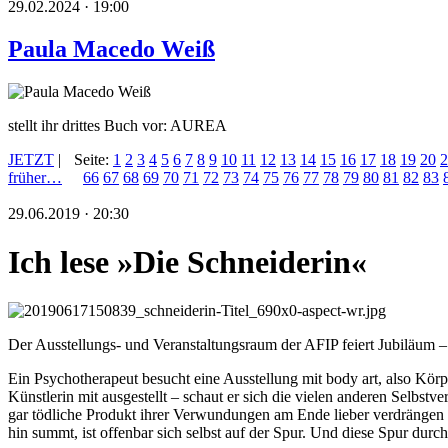
29.02.2024 · 19:00
Paula Macedo Weiß
stellt ihr drittes Buch vor: AUREA
JETZT
|
Seite:
1
2
3
4
5
6
7
8
9
10
11
12
13
14
15
16
17
18
19
20
2
früher…
66
67
68
69
70
71
72
73
74
75
76
77
78
79
80
81
82
83
29.06.2019 · 20:30
Ich lese »Die Schneiderin«
Der Ausstellungs- und Veranstaltungsraum der AFIP feiert Jubiläum –
Ein Psychotherapeut besucht eine Ausstellung mit body art, also Körpe
Künstlerin mit ausgestellt – schaut er sich die vielen anderen Selbst
gar tödliche Produkt ihrer Verwundungen am Ende lieber verdrängen
hin summt, ist offenbar sich selbst auf der Spur. Und diese Spur du