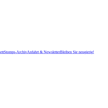
ett
Stomps-Archiv
Anfahrt & Newsletter
Bleiben Sie neugierig!