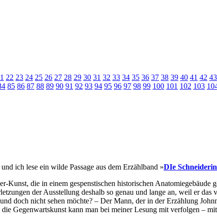
1
22
23
24
25
26
27
28
29
30
31
32
33
34
35
36
37
38
39
40
41
42
43
84
85
86
87
88
89
90
91
92
93
94
95
96
97
98
99
100
101
102
103
10
 und ich lese ein wilde Passage aus dem Erzählband »
DIe Schneiderin
r-Kunst, die in einem gespenstischen historischen Anatomiegebäude gezei
verletzungen der Ausstellung deshalb so genau und lange an, weil er da
 und doch nicht sehen möchte? – Der Mann, der in der Erzählung John
rch die Gegenwartskunst kann man bei meiner Lesung mit verfolgen – mi