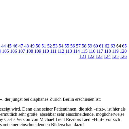
44
45
46
47
48
49
50
51
52
53
54
55
56
57
58
59
60
61
62
63
64
65
4
105
106
107
108
109
110
111
112
113
114
115
116
117
118
119
120
121
122
123
124
125
126
«, der jüngst bei diaphanes Zürich Berlin erschienen ist:
gt wird. Denn eine seiner Patientinnen, die sich »ritzt«, ist hier als
s vermutlich sehr große, absehbar sehr einschneidende, möglicherweise
ny Cashs Version von Michael Trent Reznors Lied »Hurt« vor sich
tsamt einer einschneidenden Bilderschau dazu!