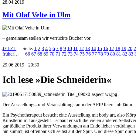
28.04.2019
Mit Olaf Velte in Ulm
– gemeinsam stellen wir verrückte Bücher vor
JETZT
|
Seite:
1
2
3
4
5
6
7
8
9
10
11
12
13
14
15
16
17
18
19
20
2
früher…
66
67
68
69
70
71
72
73
74
75
76
77
78
79
80
81
82
83
29.06.2019 · 20:30
Ich lese »Die Schneiderin«
Der Ausstellungs- und Veranstaltungsraum der AFIP feiert Jubiläum –
Ein Psychotherapeut besucht eine Ausstellung mit body art, also Körpe
Künstlerin mit ausgestellt – schaut er sich die vielen anderen Selbst
gar tödliche Produkt ihrer Verwundungen am Ende lieber verdrängen
hin summt, ist offenbar sich selbst auf der Spur. Und diese Spur du