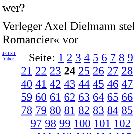
Verleger Axel Dielmann stel
Romancier« vor
JETZT
|
Seite:
1
2
3
4
5
6
7
8
9
früher…
21
22
23
24
25
26
27
28
40
41
42
43
44
45
46
47
59
60
61
62
63
64
65
66
78
79
80
81
82
83
84
85
97
98
99
100
101
102