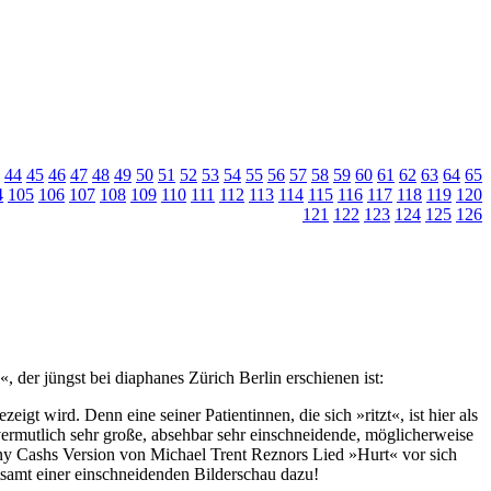
44
45
46
47
48
49
50
51
52
53
54
55
56
57
58
59
60
61
62
63
64
65
4
105
106
107
108
109
110
111
112
113
114
115
116
117
118
119
120
121
122
123
124
125
126
«, der jüngst bei diaphanes Zürich Berlin erschienen ist:
gt wird. Denn eine seiner Patientinnen, die sich »ritzt«, ist hier als
s vermutlich sehr große, absehbar sehr einschneidende, möglicherweise
ny Cashs Version von Michael Trent Reznors Lied »Hurt« vor sich
tsamt einer einschneidenden Bilderschau dazu!