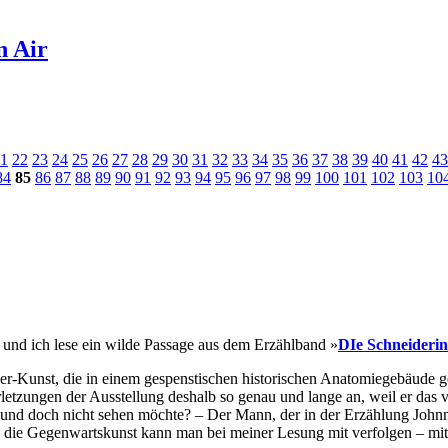
n Air
1
22
23
24
25
26
27
28
29
30
31
32
33
34
35
36
37
38
39
40
41
42
43
84
85
86
87
88
89
90
91
92
93
94
95
96
97
98
99
100
101
102
103
10
 und ich lese ein wilde Passage aus dem Erzählband »
DIe Schneiderin
r-Kunst, die in einem gespenstischen historischen Anatomiegebäude gezei
verletzungen der Ausstellung deshalb so genau und lange an, weil er da
 und doch nicht sehen möchte? – Der Mann, der in der Erzählung John
rch die Gegenwartskunst kann man bei meiner Lesung mit verfolgen – mi