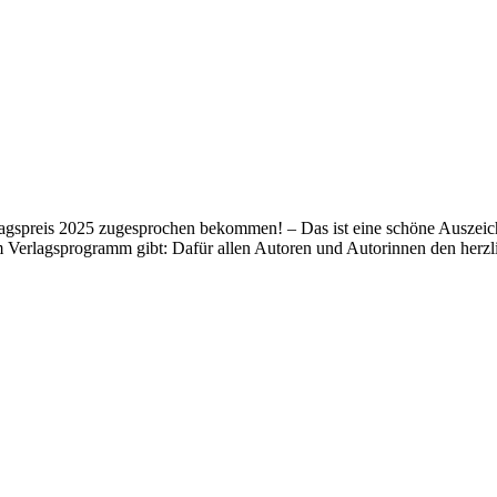
lagspreis 2025 zugesprochen bekommen! – Das ist eine schöne Auszeich
m Verlagsprogramm gibt: Dafür allen Autoren und Autorinnen den her