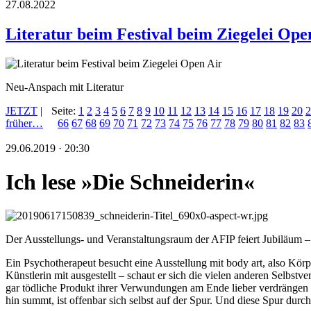
27.08.2022
Literatur beim Festival beim Ziegelei Ope
Neu-Anspach mit Literatur
JETZT
|
Seite:
1
2
3
4
5
6
7
8
9
10
11
12
13
14
15
16
17
18
19
20
2
früher…
66
67
68
69
70
71
72
73
74
75
76
77
78
79
80
81
82
83
29.06.2019 · 20:30
Ich lese »Die Schneiderin«
Der Ausstellungs- und Veranstaltungsraum der AFIP feiert Jubiläum –
Ein Psychotherapeut besucht eine Ausstellung mit body art, also Körpe
Künstlerin mit ausgestellt – schaut er sich die vielen anderen Selbst
gar tödliche Produkt ihrer Verwundungen am Ende lieber verdrängen
hin summt, ist offenbar sich selbst auf der Spur. Und diese Spur du