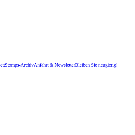
ett
Stomps-Archiv
Anfahrt & Newsletter
Bleiben Sie neugierig!