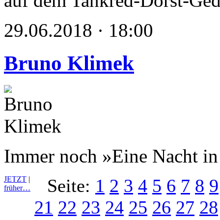
auf dem Tankred-Dorst-Ge
29.06.2018 · 18:00
Bruno Klimek
Immer noch »Eine Nacht in
JETZT
|
Seite:
1
2
3
4
5
6
7
8
9
früher…
21
22
23
24
25
26
27
28