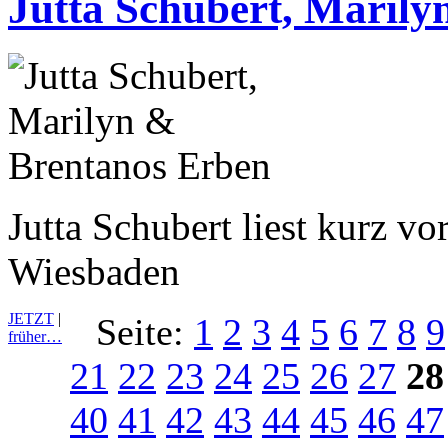
Jutta Schubert, Maril
Jutta Schubert liest kurz v
Wiesbaden
JETZT
|
Seite:
1
2
3
4
5
6
7
8
9
früher…
21
22
23
24
25
26
27
28
40
41
42
43
44
45
46
47