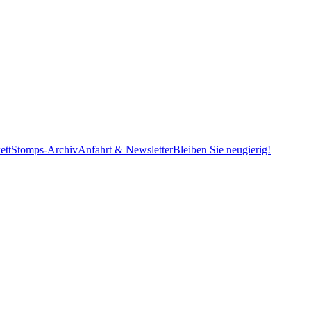
ett
Stomps-Archiv
Anfahrt & Newsletter
Bleiben Sie neugierig!