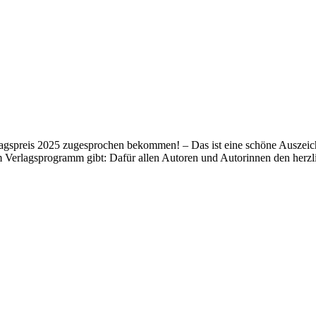
lagspreis 2025 zugesprochen bekommen! – Das ist eine schöne Auszeich
m Verlagsprogramm gibt: Dafür allen Autoren und Autorinnen den her