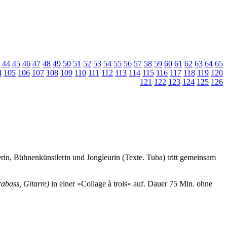
44
45
46
47
48
49
50
51
52
53
54
55
56
57
58
59
60
61
62
63
64
65
4
105
106
107
108
109
110
111
112
113
114
115
116
117
118
119
120
121
122
123
124
125
126
rin, Bühnenkünstlerin und Jongleurin (Texte. Tuba) tritt gemeinsam
abass, Gitarre)
in einer »Collage à trois« auf.
Dauer 75 Min. ohne