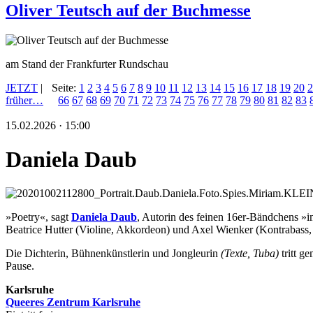
Oliver Teutsch auf der Buchmesse
am Stand der Frankfurter Rundschau
JETZT
|
Seite:
1
2
3
4
5
6
7
8
9
10
11
12
13
14
15
16
17
18
19
20
2
früher…
66
67
68
69
70
71
72
73
74
75
76
77
78
79
80
81
82
83
15.02.2026 · 15:00
Daniela Daub
»Poetry«, sagt
Daniela Daub
, Autorin des feinen 16er-Bändchens »i
Beatrice Hutter (Violine, Akkordeon) und Axel Wienker (Kontrabass, 
Die Dichterin, Bühnenkünstlerin und Jongleurin
(Texte, Tuba)
tritt 
Pause.
Karlsruhe
Queeres Zentrum Karlsruhe