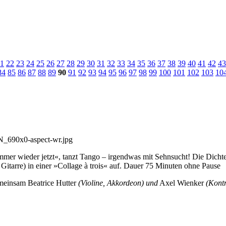
1
22
23
24
25
26
27
28
29
30
31
32
33
34
35
36
37
38
39
40
41
42
43
84
85
86
87
88
89
90
91
92
93
94
95
96
97
98
99
100
101
102
103
10
mmer wieder jetzt«, tanzt Tango – irgendwas mit Sehnsucht! Die Dichte
Gitarre) in einer »Collage à trois« auf. Dauer 75 Minuten ohne Pause
gemeinsam Beatrice Hutter
(Violine, Akkordeon) und
Axel Wienker
(Kontr