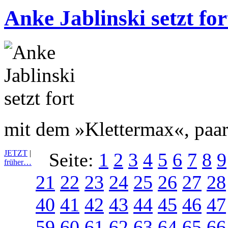
Anke Jablinski setzt for
mit dem »Klettermax«, paar
JETZT
|
Seite:
1
2
3
4
5
6
7
8
9
früher…
21
22
23
24
25
26
27
28
40
41
42
43
44
45
46
47
59
60
61
62
63
64
65
66