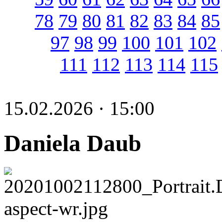
78
79
80
81
82
83
84
85
97
98
99
100
101
102
111
112
113
114
115
15.02.2026 · 15:00
Daniela Daub