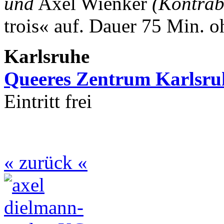
und
Axel Wienker
(Kontrab
trois« auf.
Dauer 75 Min. o
Karlsruhe
Queeres Zentrum Karlsru
Eintritt frei
« zurück «