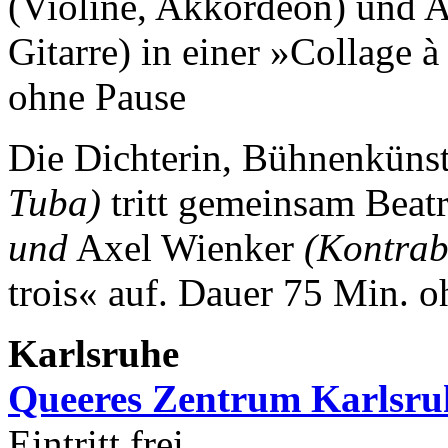
(Violine, Akkordeon) und A
Gitarre) in einer »Collage 
ohne Pause
Die Dichterin, Bühnenkünst
Tuba)
tritt gemeinsam Beat
und
Axel Wienker
(Kontrab
trois« auf.
Dauer 75 Min. o
Karlsruhe
Queeres Zentrum Karlsru
Eintritt frei