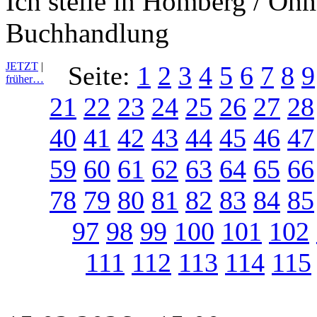
Ich stelle in Homberg / Oh
Buchhandlung
JETZT
|
Seite:
1
2
3
4
5
6
7
8
9
früher…
21
22
23
24
25
26
27
28
40
41
42
43
44
45
46
47
59
60
61
62
63
64
65
66
78
79
80
81
82
83
84
85
97
98
99
100
101
102
111
112
113
114
115