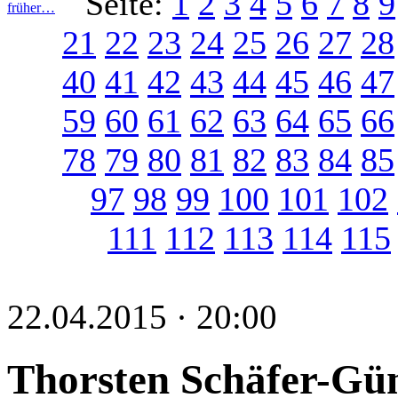
Seite:
1
2
3
4
5
6
7
8
9
früher…
21
22
23
24
25
26
27
28
40
41
42
43
44
45
46
47
59
60
61
62
63
64
65
66
78
79
80
81
82
83
84
85
97
98
99
100
101
102
111
112
113
114
115
22.04.2015 · 20:00
Thorsten Schäfer-Gümb