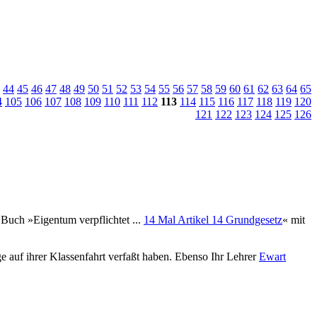
44
45
46
47
48
49
50
51
52
53
54
55
56
57
58
59
60
61
62
63
64
65
4
105
106
107
108
109
110
111
112
113
114
115
116
117
118
119
120
121
122
123
124
125
126
Buch »Eigentum verpflichtet ...
14 Mal Artikel 14 Grundgesetz
« mit
 auf ihrer Klassenfahrt verfaßt haben. Ebenso Ihr Lehrer
Ewart