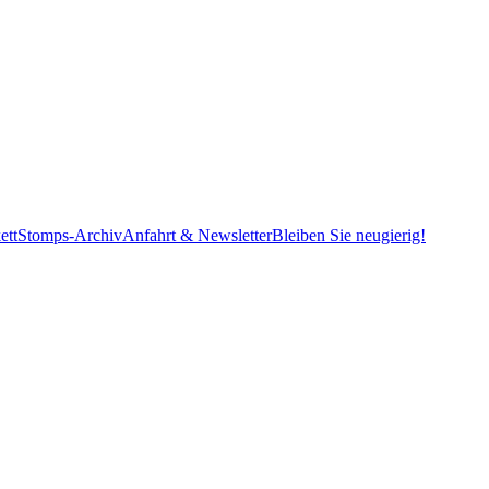
ett
Stomps-Archiv
Anfahrt & Newsletter
Bleiben Sie neugierig!