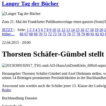
Langer Tag der Bücher
Zum 21. Mal dei Frankfurter Publikumsverlage einen ganzen (Sonn)T
JETZT
|
Seite:
1
2
3
4
5
6
7
8
9
10
11
12
13
14
15
16
17
18
19
20
2
früher…
66
67
68
69
70
71
72
73
74
75
76
77
78
79
80
81
82
83
22.04.2015 · 20:00
Thorsten Schäfer-Gümbel stellt
Herausgeber Thorsten Schäfer-Gümbel und Axel Dielmann stellen, wie
seinen 14 Beiträgen prominenter Persönlichkeiten in der Buchhandlu
Anwesend sein werden auch die Schüler jener 13. Klasse der Ludwig-
Reder
.
Buchhandlung Dausien