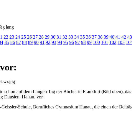
ag lang
1
22
23
24
25
26
27
28
29
30
31
32
33
34
35
36
37
38
39
40
41
42
43
84
85
86
87
88
89
90
91
92
93
94
95
96
97
98
99
100
101
102
103
10
 vor:
 schon auf dem Langen Tag der Bücher in Frankfurt (Bild oben), das 
ng Dausien, Hanau, vor.
Geissler-Schule, Berufliches Gymnasium Hanau, die einen der Beiträge