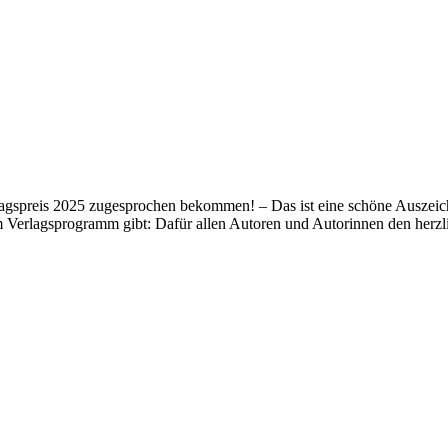
lagspreis 2025 zugesprochen bekommen! – Das ist eine schöne Auszeich
m Verlagsprogramm gibt: Dafür allen Autoren und Autorinnen den her