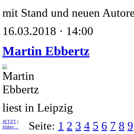
mit Stand und neuen Autor
16.03.2018 · 14:00
Martin Ebbertz
liest in Leipzig
JETZT
|
Seite:
1
2
3
4
5
6
7
8
9
früher…