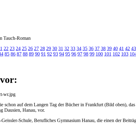
inem Tauch-Roman
1
22
23
24
25
26
27
28
29
30
31
32
33
34
35
36
37
38
39
40
41
42
43
84
85
86
87
88
89
90
91
92
93
94
95
96
97
98
99
100
101
102
103
10
 vor:
 schon auf dem Langen Tag der Bücher in Frankfurt (Bild oben), das 
ng Dausien, Hanau, vor.
Geissler-Schule, Berufliches Gymnasium Hanau, die einen der Beiträge