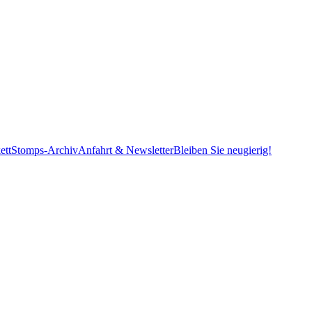
ett
Stomps-Archiv
Anfahrt & Newsletter
Bleiben Sie neugierig!