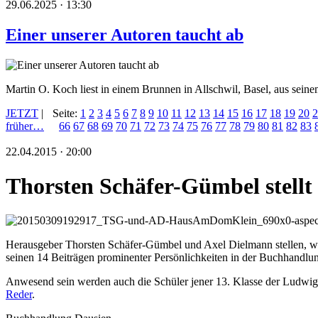
29.06.2025 · 13:30
Einer unserer Autoren taucht ab
Martin O. Koch liest in einem Brunnen in Allschwil, Basel, aus se
JETZT
|
Seite:
1
2
3
4
5
6
7
8
9
10
11
12
13
14
15
16
17
18
19
20
2
früher…
66
67
68
69
70
71
72
73
74
75
76
77
78
79
80
81
82
83
22.04.2015 · 20:00
Thorsten Schäfer-Gümbel stellt
Herausgeber Thorsten Schäfer-Gümbel und Axel Dielmann stellen, wie
seinen 14 Beiträgen prominenter Persönlichkeiten in der Buchhandlu
Anwesend sein werden auch die Schüler jener 13. Klasse der Ludwig-
Reder
.