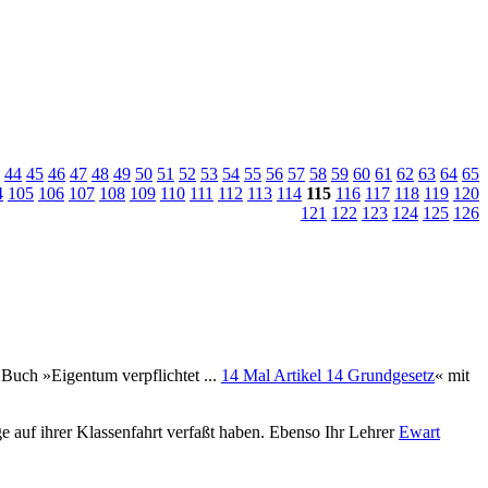
44
45
46
47
48
49
50
51
52
53
54
55
56
57
58
59
60
61
62
63
64
65
4
105
106
107
108
109
110
111
112
113
114
115
116
117
118
119
120
121
122
123
124
125
126
Buch »Eigentum verpflichtet ...
14 Mal Artikel 14 Grundgesetz
« mit
 auf ihrer Klassenfahrt verfaßt haben. Ebenso Ihr Lehrer
Ewart