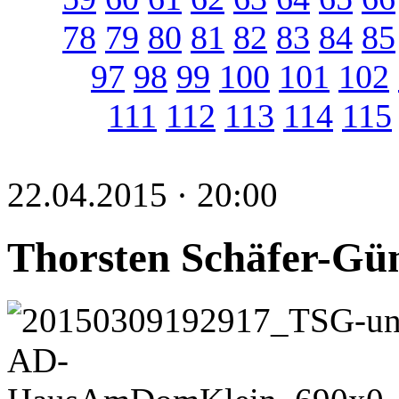
78
79
80
81
82
83
84
85
97
98
99
100
101
102
111
112
113
114
115
22.04.2015 · 20:00
Thorsten Schäfer-Gümb