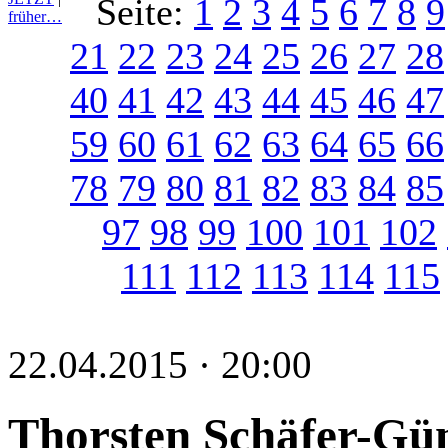
Seite:
1
2
3
4
5
6
7
8
9
früher…
21
22
23
24
25
26
27
28
40
41
42
43
44
45
46
47
59
60
61
62
63
64
65
66
78
79
80
81
82
83
84
85
97
98
99
100
101
102
111
112
113
114
115
22.04.2015 · 20:00
Thorsten Schäfer-Gümb