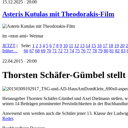
15.12.2025 · 20:00
Asteris Kutulas mit Theodorakis-Film
im »mon ami« Weimar
JETZT
|
Seite:
1
2
3
4
5
6
7
8
9
10
11
12
13
14
15
16
17
18
19
20
2
früher…
66
67
68
69
70
71
72
73
74
75
76
77
78
79
80
81
82
83
22.04.2015 · 20:00
Thorsten Schäfer-Gümbel stellt
Herausgeber Thorsten Schäfer-Gümbel und Axel Dielmann stellen, wie
seinen 14 Beiträgen prominenter Persönlichkeiten in der Buchhandlu
Anwesend sein werden auch die Schüler jener 13. Klasse der Ludwig-
Reder
.