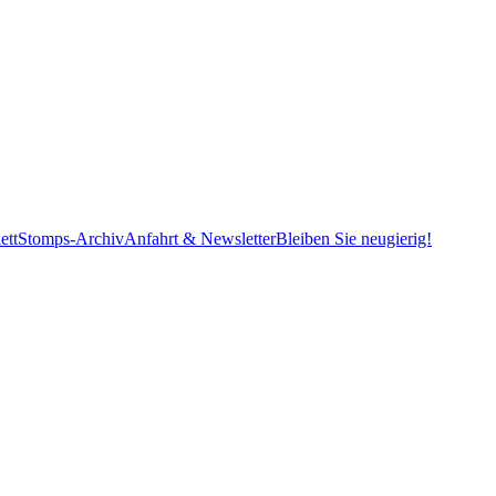
ett
Stomps-Archiv
Anfahrt & Newsletter
Bleiben Sie neugierig!