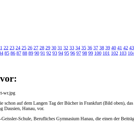
1
22
23
24
25
26
27
28
29
30
31
32
33
34
35
36
37
38
39
40
41
42
43
84
85
86
87
88
89
90
91
92
93
94
95
96
97
98
99
100
101
102
103
10
 vor:
 schon auf dem Langen Tag der Bücher in Frankfurt (Bild oben), das 
ng Dausien, Hanau, vor.
Geissler-Schule, Berufliches Gymnasium Hanau, die einen der Beiträge