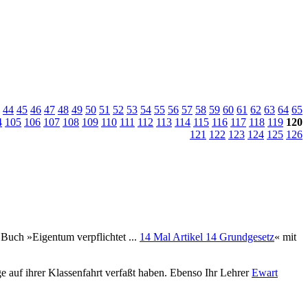
44
45
46
47
48
49
50
51
52
53
54
55
56
57
58
59
60
61
62
63
64
65
4
105
106
107
108
109
110
111
112
113
114
115
116
117
118
119
120
121
122
123
124
125
126
Buch »Eigentum verpflichtet ...
14 Mal Artikel 14 Grundgesetz
« mit
 auf ihrer Klassenfahrt verfaßt haben. Ebenso Ihr Lehrer
Ewart