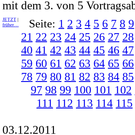
mit dem 3. von 5 Vortragsa
JETZT
|
Seite:
1
2
3
4
5
6
7
8
9
früher…
21
22
23
24
25
26
27
28
40
41
42
43
44
45
46
47
59
60
61
62
63
64
65
66
78
79
80
81
82
83
84
85
97
98
99
100
101
102
111
112
113
114
115
03.12.2011