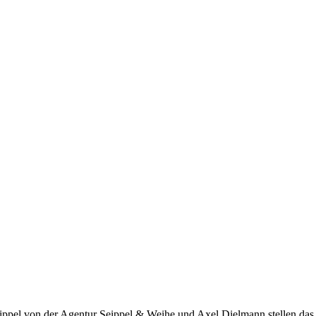
ippel von der Agentur Seippel & Weihe und Axel Dielmann stellen das