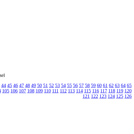
sel
44
45
46
47
48
49
50
51
52
53
54
55
56
57
58
59
60
61
62
63
64
65
4
105
106
107
108
109
110
111
112
113
114
115
116
117
118
119
120
121
122
123
124
125
126