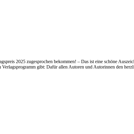
lagspreis 2025 zugesprochen bekommen! – Das ist eine schöne Auszeich
m Verlagsprogramm gibt: Dafür allen Autoren und Autorinnen den her