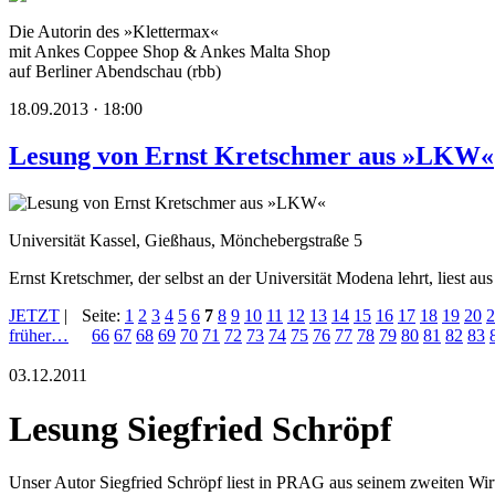
Die Autorin des »Klettermax«
mit Ankes Coppee Shop & Ankes Malta Shop
auf Berliner Abendschau (rbb)
18.09.2013 · 18:00
Lesung von Ernst Kretschmer aus »LKW«
Universität Kassel, Gießhaus, Mönchebergstraße 5
Ernst Kretschmer, der selbst an der Universität Modena lehrt, lie
JETZT
|
Seite:
1
2
3
4
5
6
7
8
9
10
11
12
13
14
15
16
17
18
19
20
2
früher…
66
67
68
69
70
71
72
73
74
75
76
77
78
79
80
81
82
83
03.12.2011
Lesung Siegfried Schröpf
Unser Autor Siegfried Schröpf liest in PRAG aus seinem zweiten Wirt