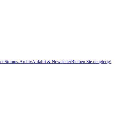
ett
Stomps-Archiv
Anfahrt & Newsletter
Bleiben Sie neugierig!