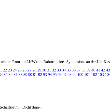
st aus seinem Roman »LKW« im Rahmen eines Symposions an der Uni Kas
1
22
23
24
25
26
27
28
29
30
31
32
33
34
35
36
37
38
39
40
41
42
43
84
85
86
87
88
89
90
91
92
93
94
95
96
97
98
99
100
101
102
103
10
schaftskrimi »Dicht dran«.