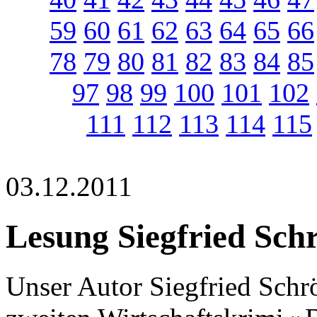
59
60
61
62
63
64
65
66
78
79
80
81
82
83
84
85
97
98
99
100
101
102
111
112
113
114
115
03.12.2011
Lesung Siegfried Sch
Unser Autor Siegfried Schr