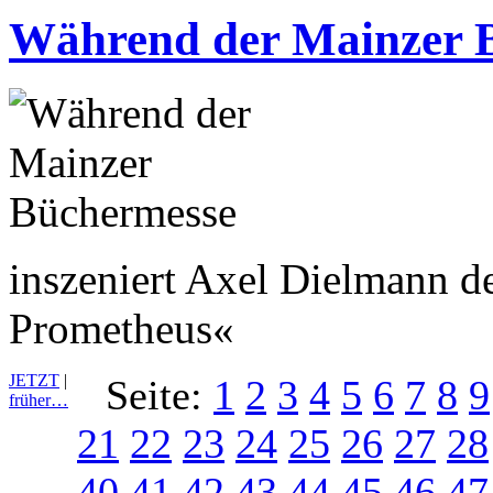
Während der Mainzer 
inszeniert Axel Dielmann d
Prometheus«
JETZT
|
Seite:
1
2
3
4
5
6
7
8
9
früher…
21
22
23
24
25
26
27
28
40
41
42
43
44
45
46
47