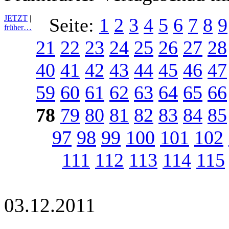
JETZT
|
Seite:
1
2
3
4
5
6
7
8
9
früher…
21
22
23
24
25
26
27
28
40
41
42
43
44
45
46
47
59
60
61
62
63
64
65
66
78
79
80
81
82
83
84
85
97
98
99
100
101
102
111
112
113
114
115
03.12.2011