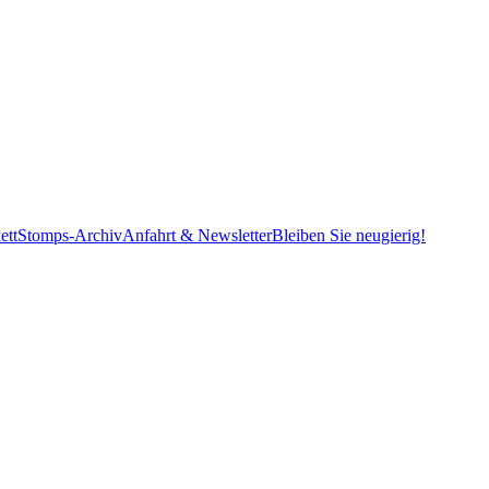
ett
Stomps-Archiv
Anfahrt & Newsletter
Bleiben Sie neugierig!