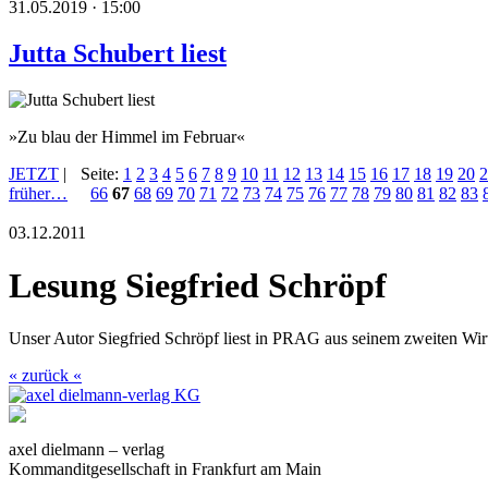
31.05.2019 · 15:00
Jutta Schubert liest
»Zu blau der Himmel im Februar«
JETZT
|
Seite:
1
2
3
4
5
6
7
8
9
10
11
12
13
14
15
16
17
18
19
20
2
früher…
66
67
68
69
70
71
72
73
74
75
76
77
78
79
80
81
82
83
03.12.2011
Lesung Siegfried Schröpf
Unser Autor Siegfried Schröpf liest in PRAG aus seinem zweiten Wirt
« zurück «
axel dielmann – verlag
Kommanditgesellschaft in Frankfurt am Main