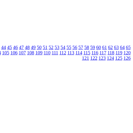
44
45
46
47
48
49
50
51
52
53
54
55
56
57
58
59
60
61
62
63
64
65
4
105
106
107
108
109
110
111
112
113
114
115
116
117
118
119
120
121
122
123
124
125
126