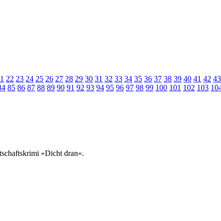
1
22
23
24
25
26
27
28
29
30
31
32
33
34
35
36
37
38
39
40
41
42
43
84
85
86
87
88
89
90
91
92
93
94
95
96
97
98
99
100
101
102
103
10
schaftskrimi »Dicht dran«.