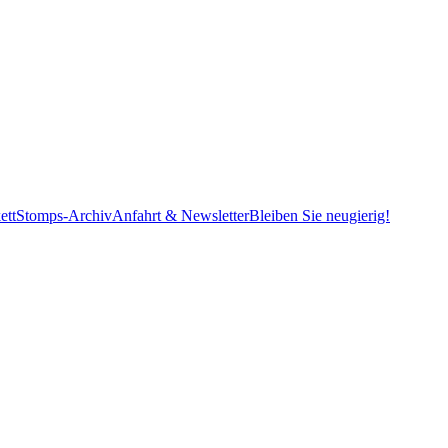
ett
Stomps-Archiv
Anfahrt & Newsletter
Bleiben Sie neugierig!