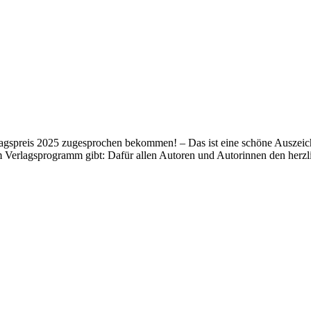
lagspreis 2025 zugesprochen bekommen! – Das ist eine schöne Auszeich
m Verlagsprogramm gibt: Dafür allen Autoren und Autorinnen den her