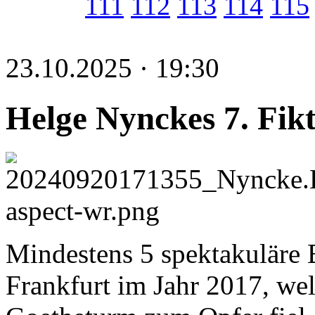
111
112
113
114
115
23.10.2025 · 19:30
Helge Nynckes 7. Fik
Mindestens 5 spektakuläre B
Frankfurt im Jahr 2017, we