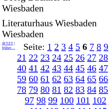
Literaturhaus Wiesbaden
Wiesbaden
JETZT
|
Seite:
1
2
3
4
5
6
7
8
9
früher…
21
22
23
24
25
26
27
28
40
41
42
43
44
45
46
47
59
60
61
62
63
64
65
66
78
79
80
81
82
83
84
85
97
98
99
100
101
102