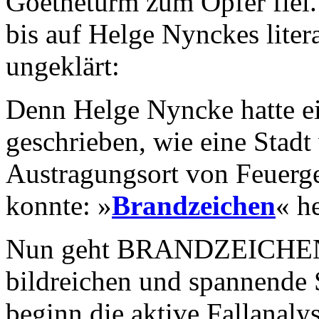
Goetheturm zum Opfer fiel. 
bis auf Helge Nynckes liter
ungeklärt:
Denn Helge Nyncke hatte 
geschrieben, wie eine Stad
Austragungsort von Feuerg
konnte: »
Brandzeichen
« h
Nun geht BRANDZEICHEN-A
bildreichen und spannende 
beginn die aktive Fallanaly