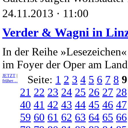
24.11.2013 · 11:00
Verder & Wagni in Lin
In der Reihe »Lesezeichen«
im Foyer der Oper am Lande
JETZT
|
Seite:
1
2
3
4
5
6
7
8
9
früher…
21
22
23
24
25
26
27
28
40
41
42
43
44
45
46
47
59
60
61
62
63
64
65
66