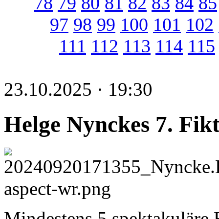
78
79
80
81
82
83
84
85
97
98
99
100
101
102
111
112
113
114
115
23.10.2025 · 19:30
Helge Nynckes 7. Fik
Mindestens 5 spektakuläre B