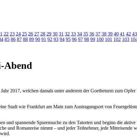
1
22
23
24
25
26
27
28
29
30
31
32
33
34
35
36
37
38
39
40
41
42
43
84
85
86
87
88
89
90
91
92
93
94
95
96
97
98
99
100
101
102
103
10
mi-Abend
m Jahr 2017, welchen damals unter anderem der Goetheturm zum Opfer fie
ine Stadt wie Frankfurt am Main zum Austragungsort von Feuergelüst
nd spannende Spurensuche zu den Tatorten und beginn die aktive Fa
che und Romanreise nimmt – und jeder Teilnehmer, jede Mitreisende w
 wird.