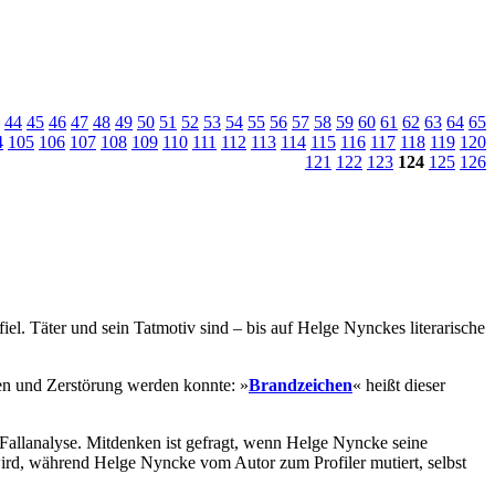
44
45
46
47
48
49
50
51
52
53
54
55
56
57
58
59
60
61
62
63
64
65
4
105
106
107
108
109
110
111
112
113
114
115
116
117
118
119
120
121
122
123
124
125
126
l. Täter und sein Tatmotiv sind – bis auf Helge Nynckes literarische
en und Zerstörung werden konnte: »
Brandzeichen
« heißt dieser
llanalyse. Mitdenken ist gefragt, wenn Helge Nyncke seine
ird, während Helge Nyncke vom Autor zum Profiler mutiert, selbst