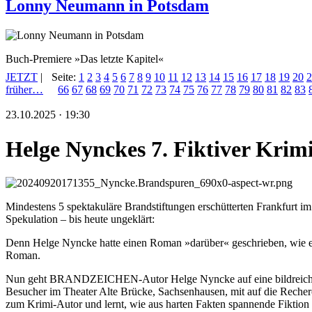
Lonny Neumann in Potsdam
Buch-Premiere »Das letzte Kapitel«
JETZT
|
Seite:
1
2
3
4
5
6
7
8
9
10
11
12
13
14
15
16
17
18
19
20
2
früher…
66
67
68
69
70
71
72
73
74
75
76
77
78
79
80
81
82
83
23.10.2025 · 19:30
Helge Nynckes 7. Fiktiver Kri
Mindestens 5 spektakuläre Brandstiftungen erschütterten Frankfurt i
Spekulation – bis heute ungeklärt:
Denn Helge Nyncke hatte einen Roman »darüber« geschrieben, wie e
Roman.
Nun geht BRANDZEICHEN-Autor Helge Nyncke auf eine bildreichen u
Besucher im Theater Alte Brücke, Sachsenhausen, mit auf die Recher
zum Krimi-Autor und lernt, wie aus harten Fakten spannende Fiktion