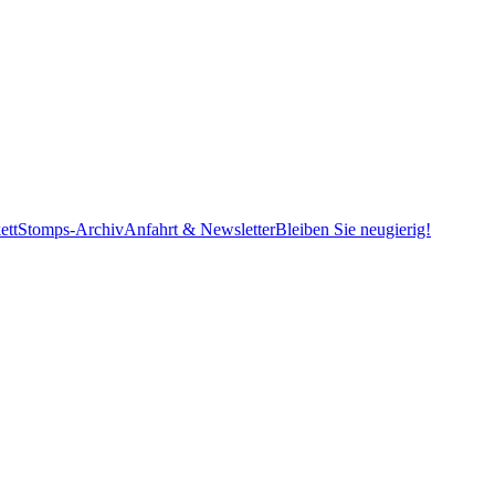
ett
Stomps-Archiv
Anfahrt & Newsletter
Bleiben Sie neugierig!