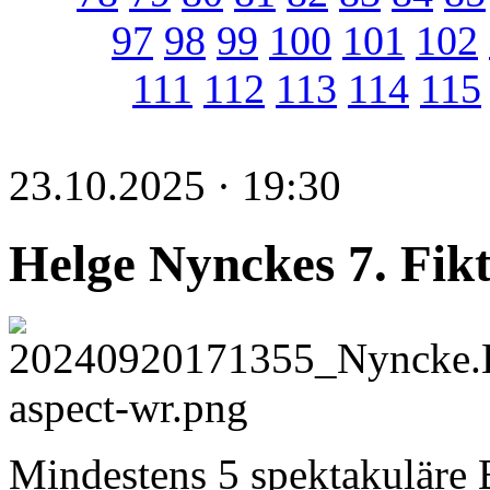
97
98
99
100
101
102
111
112
113
114
115
23.10.2025 · 19:30
Helge Nynckes 7. Fik
Mindestens 5 spektakuläre B