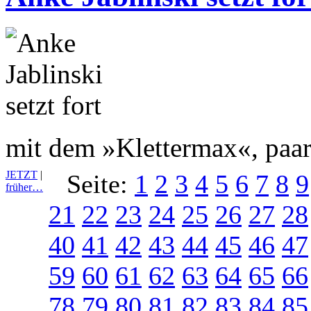
mit dem »Klettermax«, paar
JETZT
|
Seite:
1
2
3
4
5
6
7
8
9
früher…
21
22
23
24
25
26
27
28
40
41
42
43
44
45
46
47
59
60
61
62
63
64
65
66
78
79
80
81
82
83
84
85