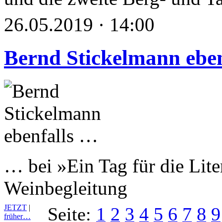
26.05.2019 · 14:00
Bernd Stickelmann ebe
… bei »Ein Tag für die Lite
Weinbegleitung
JETZT
|
Seite:
1
2
3
4
5
6
7
8
9
früher…