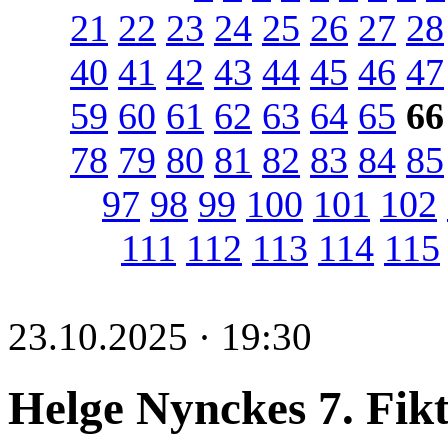
21
22
23
24
25
26
27
28
40
41
42
43
44
45
46
47
59
60
61
62
63
64
65
66
78
79
80
81
82
83
84
85
97
98
99
100
101
102
111
112
113
114
115
23.10.2025 · 19:30
Helge Nynckes 7. Fik