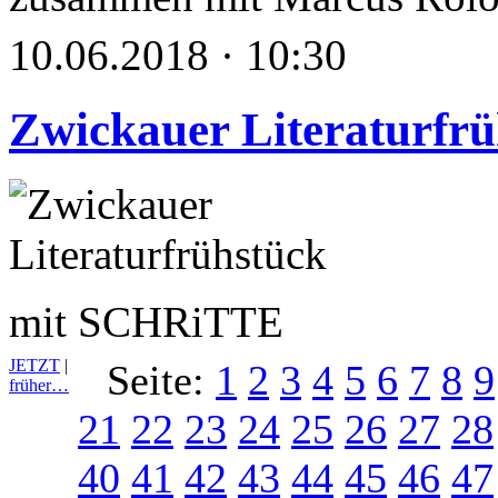
10.06.2018 · 10:30
Zwickauer Literaturfrü
mit SCHRiTTE
JETZT
|
Seite:
1
2
3
4
5
6
7
8
9
früher…
21
22
23
24
25
26
27
28
40
41
42
43
44
45
46
47