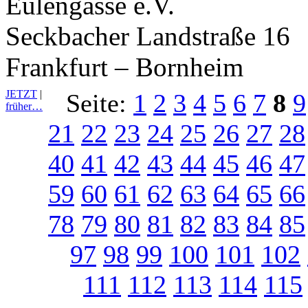
Eulengasse e.V.
Seckbacher Landstraße 16
Frankfurt – Bornheim
JETZT
|
Seite:
1
2
3
4
5
6
7
8
9
früher…
21
22
23
24
25
26
27
28
40
41
42
43
44
45
46
47
59
60
61
62
63
64
65
66
78
79
80
81
82
83
84
85
97
98
99
100
101
102
111
112
113
114
115