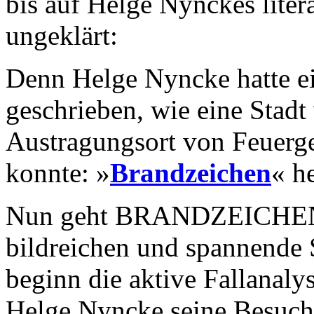
bis auf Helge Nynckes liter
ungeklärt:
Denn Helge Nyncke hatte 
geschrieben, wie eine Stad
Austragungsort von Feuerg
konnte: »
Brandzeichen
« h
Nun geht BRANDZEICHEN-A
bildreichen und spannende 
beginn die aktive Fallanaly
Helge Nyncke seine Besuche