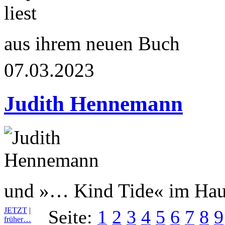
aus ihrem neuen Buch
07.03.2023
Judith Hennemann
und »… Kind Tide« im Haus
JETZT
|
Seite:
1
2
3
4
5
6
7
8
9
früher…