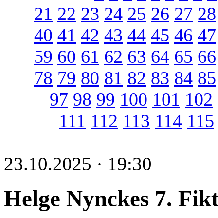
21
22
23
24
25
26
27
28
40
41
42
43
44
45
46
47
59
60
61
62
63
64
65
66
78
79
80
81
82
83
84
85
97
98
99
100
101
102
111
112
113
114
115
23.10.2025 · 19:30
Helge Nynckes 7. Fik