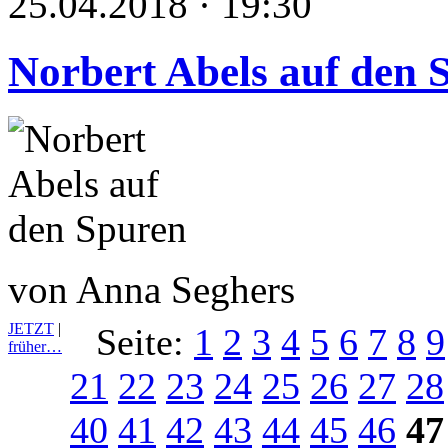
25.04.2018 · 19:30
Norbert Abels auf den 
von Anna Seghers
JETZT
|
Seite:
1
2
3
4
5
6
7
8
9
früher…
21
22
23
24
25
26
27
28
40
41
42
43
44
45
46
47