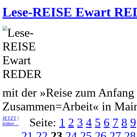
Lese-REISE Ewart R
mit der »Reise zum Anfang 
Zusammen=Arbeit« in Main
JETZT
|
Seite:
1
2
3
4
5
6
7
8
9
früher…
21
22
23
24
25
26
27
28